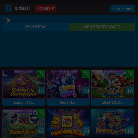
IDNSLOT
Lihat Semua
PROMO
Lamp of C...
Soda Man
2026 GOLD...