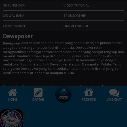
HUBUNGI KAMI
VIDEO TUTORIAL
JADWAL BANK
SPONSORSHIP
CARA BERMAIN
LINK ALTERNATIF
Dewapoker
adalah situs taruhan online yang saat ini menjadi pilihan nomor
Dewapoker
1 bagi para kalangan player judi di Indonesia. Dewapoker telah
menghadirkan berbagai permainan taruhan online yang sangat lengkap dan
memiliki kualitas terbaik seperti slot online, poker, casino, tembak ikan dan
masih banyak lagi permainan lainnya. Anda bisa memainkannya dengan
melakukan login melalui link Dewapoker ataupun Dewapoker Mobile. Tentu
saja game Dewapoker yang kami sediakan telah memiliki lisensi yang sah
untuk beroperasi di Indonesia maupun di Asia.
siap membantu anda kapan pun untuk bergabung dengan
Dewapoker
mendaftarkan diri kalian secara aman dan nyaman dengan memastikan
pengisian formulir pendaftaran yang sudah disediakan dengan benar. Situs
dewapoker terpercaya di Indonesia telah memiliki server dari beberapa
HOME
DAFTAR
PROMOSI
LIVE CHAT
negara di luar negeri dengan tingkat pengamanan data yang tinggi,
sehingga data dari para player akan terjaga keamanannya, player tentunya
akan bertransaksi tanpa merasa khawatir dan bisa bermain judi online
dengan santai dan aman.
Dewapoker : Situs Judi Online No. 1 Indonesia,