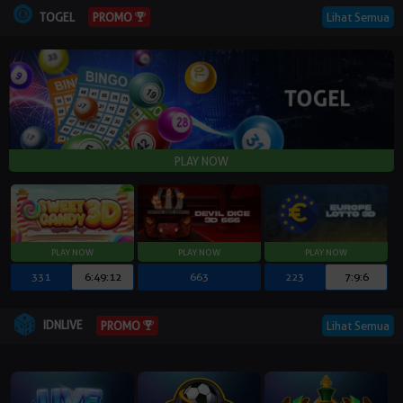
TOGEL
Lihat Semua
PROMO
331
6:49:10
663
223
7:9:4
IDNLIVE
Lihat Semua
PROMO