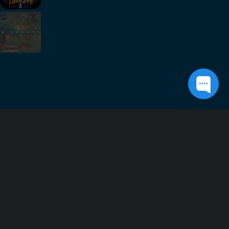
Hadiah Berlimpah
Demi terciptanya suasana permainan yang aman dan nyaman, Dewapoker
menyediakan segala fasilitas terbaik. Misalnya customer service 24/7, daftar
akun Dewapoker gratis, pilihan terbanyak ada di berbagai bank (BCA, BNI, BRI,
BII, CIMB Niaga, Danamon dan Mandiri) dan setoran E-Wallet, penarikan tak
terbatas serta promosi menarik. Situs taruhan online terpercaya di Indonesia
ini juga dilatih untuk tetap profesional dan ramah saat melayani pelanggan
selama 24 jam. Karenanya, Anda tidak perlu khawatir kesulitan saat berjudi
di situs Dewapoker. Bergabunglah bersama kami dengan cara mendaftar di
menu daftar yang sudah tertera.
FAQ - Situs Terpercaya Dewapoker
Amankah Bermain Di Situs Dewapoker?
Sangatlah aman bermain di judi online Dewapoker, Karena Dewapoker
merupakan website yang mendapatkan lisensi resmi dari pagcor dan
memiliki ribuan member dan aktif setiap harinya.
Berapa usia minimum untuk mendaftar akun di Dewapoker?
Usia minimal untuk memiliki akun adalah 21 tahun. Ini adalah standar yang
kita gunakan untuk hidup di seluruh dunia. Jadi, jangan mainkan aturan ini.
Jika ada masalah dengan usia, kami tidak akan bertanggung jawab.
Berapa jumlah setoran minimum di situs Dewapoker?
Jumlah setoran minimum adalah Rp 10.000. Bukankah itu rendah? Dengan
uang yang begitu banyak, Anda bisa memainkan semua jenis permainan