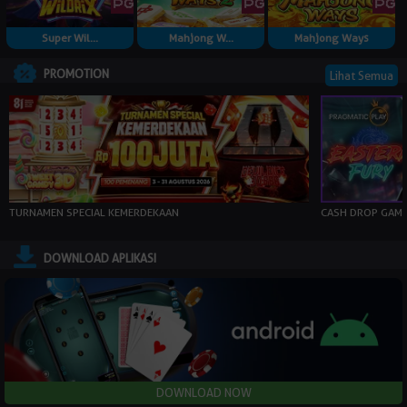
Super Wil...
Mahjong W...
Mahjong Ways
PROMOTION
Lihat Semua
TURNAMEN SPECIAL KEMERDEKAAN
CASH DROP GAME
DOWNLOAD APLIKASI