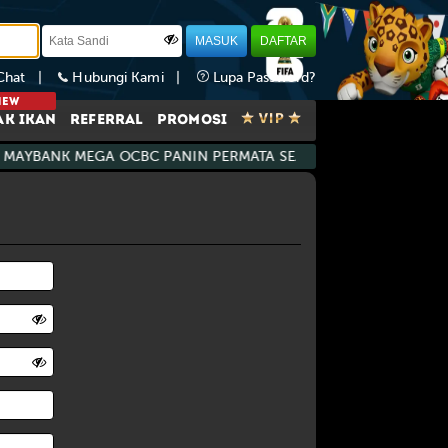
MASUK
 Chat |
Hubungi Kami |
Lupa Password?
NEW
AK IKAN
REFERRAL
PROMOSI
MAYBANK MEGA OCBC PANIN PERMATA SEABANK SINARMAS ONLINE.