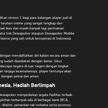
ilihan nomor 1 bagi para kalangan player judi di
taruhan online yang sangat lengkap dan
embak ikan dan masih banyak lagi permainan
alui link Dewapoker ataupun Dewapoker Mobile.
isensi yang sah untuk beroperasi di Indonesia
ngan mendaftarkan diri kalian secara aman dan
g sudah disediakan dengan benar. Situs
eberapa negara di luar negeri dengan tingkat
kan terjaga keamanannya, player tentunya akan
e dengan santai dan aman.
nesia, Hadiah Berlimpah
wapoker menyediakan segala fasilitas terbaik.
pilihan terbanyak ada di berbagai bank (BCA,
-Wallet, penarikan tak terbatas serta promosi