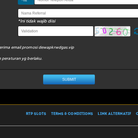
*Ini tidak wajib diisi
erima email promosi dewapkrwdgas.vip
 peraturan yg berlaku.
SUBMIT
RTP SLOTS
TERMS & CONDITIONS
LINK ALTERNATIF