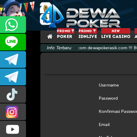
-
PROMO
PROMO
NEW
POKER
IDNLIVE
LIVE CASINO
CS2DEWAPOKER
INK RESMI KAMI dewapokerbagus.com dewapokerasik.com !!! B
Info Terbaru:
dewapoker_infoo
dewapoker_info
Username
prmdewapkr
Password
Konfirmasi Passwo
prmdewapkr
Email
DEWAPOKEROFFICIAL